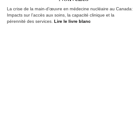
La crise de la main-d’œuvre en médecine nucléaire au Canada:
The
Impacts sur l’accès aux soins, la capacité clinique et la
rec
pérennité des services.
Lire le livre blanc
aca
AP